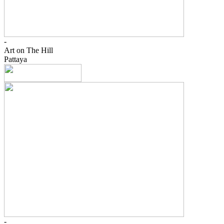
-
Art on The Hill
Pattaya
-