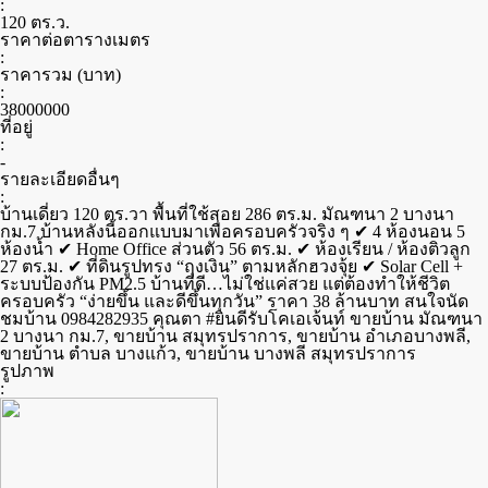
:
120 ตร.ว.
ราคาต่อตารางเมตร
:
ราคารวม (บาท)
:
38000000
ที่อยู่
:
-
รายละเอียดอื่นๆ
:
บ้านเดี่ยว 120 ตร.วา พื้นที่ใช้สอย 286 ตร.ม. มัณฑนา 2 บางนา
กม.7 บ้านหลังนี้ออกแบบมาเพื่อครอบครัวจริง ๆ ✔ 4 ห้องนอน 5
ห้องน้ำ ✔ Home Office ส่วนตัว 56 ตร.ม. ✔ ห้องเรียน / ห้องติวลูก
27 ตร.ม. ✔ ที่ดินรูปทรง “ถุงเงิน” ตามหลักฮวงจุ้ย ✔ Solar Cell +
ระบบป้องกัน PM2.5 บ้านที่ดี…ไม่ใช่แค่สวย แต่ต้องทำให้ชีวิต
ครอบครัว “ง่ายขึ้น และดีขึ้นทุกวัน” ราคา 38 ล้านบาท สนใจนัด
ชมบ้าน 0984282935 คุณตา #ยินดีรับโคเอเจ้นท์ ขายบ้าน มัณฑนา
2 บางนา กม.7, ขายบ้าน สมุทรปราการ, ขายบ้าน อำเภอบางพลี,
ขายบ้าน ตำบล บางแก้ว, ขายบ้าน บางพลี สมุทรปราการ
รูปภาพ
: